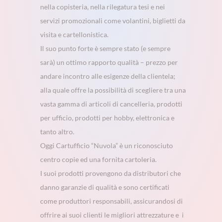
nella copisteria, nella rilegatura tesi e nei
servizi promozionali come volantini, biglietti da
visita e cartellonistica.
Il suo punto forte è sempre stato (e sempre
sarà) un ottimo rapporto qualità – prezzo per
andare incontro alle esigenze della clientela;
alla quale o
ffre la possibilità di scegliere tra una
vasta gamma di articoli di cancelleria, prodotti
per ufficio, prodotti per hobby, elettronica e
tanto altro.
Oggi Cartufficio “Nuvola” è un riconosciuto
centro copie ed una fornita cartoleria.
I suoi prodotti provengono da distributori che
danno garanzie di qualità e sono certificati
come produttori responsabili, assicurandosi di
offrire ai suoi clienti le migliori attrezzature e i