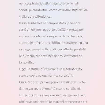
nella copisteria, nella rilegatura tesi e nei
servizi promozionali come volantini, biglietti da
visita e cartellonistica.
Il suo punto forte è sempre stato (e sempre
sarà) un ottimo rapporto qualità – prezzo per
andare incontro alle esigenze della clientela;
alla quale o
ffre la possibilità di scegliere tra una
vasta gamma di articoli di cancelleria, prodotti
per ufficio, prodotti per hobby, elettronica e
tanto altro.
Oggi Cartufficio “Nuvola” è un riconosciuto
centro copie ed una fornita cartoleria.
I suoi prodotti provengono da distributori che
danno garanzie di qualità e sono certificati
come produttori responsabili, assicurandosi di
offrire ai suoi clienti le migliori attrezzature e i